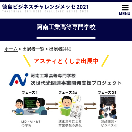
コ
ン
MENU
テ
ン
阿南工業高等専門学校
ツ
へ
ス
ホーム
> 出展者一覧 > 出展者詳細
キ
ッ
アスティとくしま出展中
プ